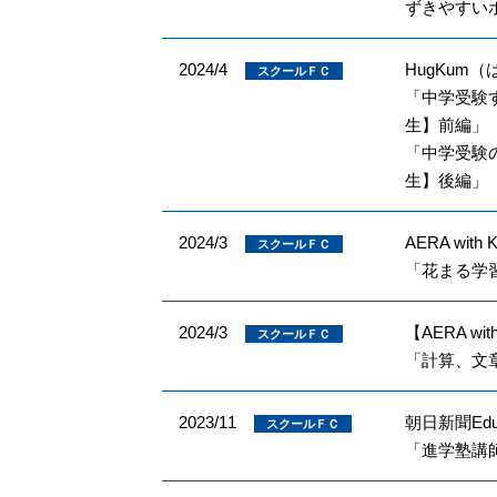
ずきやすい
2024/4
HugKum
スクールＦＣ
「中学受験
生】前編」
「中学受験
生】後編」
2024/3
AERA with 
スクールＦＣ
「花まる学
2024/3
【AERA w
スクールＦＣ
「計算、文
2023/11
朝日新聞Ed
スクールＦＣ
「進学塾講