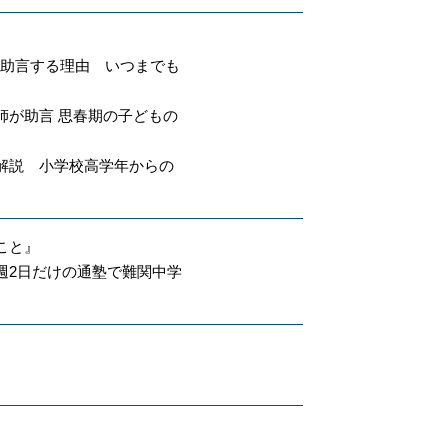
と助言する理由 いつまでも
師が助言 思春期の子どもの
解説 小学校高学年からの
こと』
週2日だけの通塾で難関中学