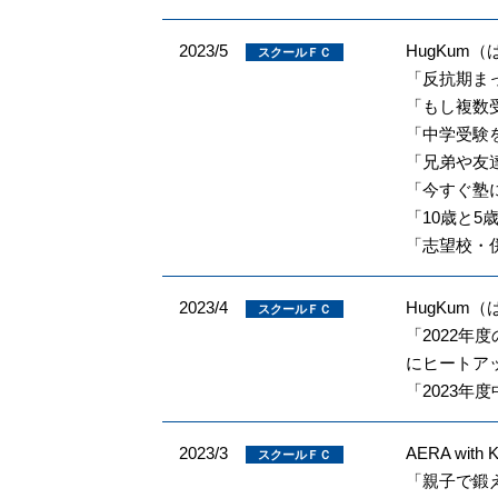
2023/5
HugKum
スクールＦＣ
「反抗期ま
「もし複数
「中学受験
「兄弟や友
「今すぐ塾
「10歳と
「志望校・
2023/4
HugKum
スクールＦＣ
「2022
にヒートア
「2023
2023/3
AERA with 
スクールＦＣ
「親子で鍛