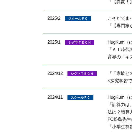
「【異変！
2025/2
こそだてま
スクールＦＣ
「【専門家
2025/1
HugKum
シグマＴＥＣＨ
「ＡＩ時代
育界のエキ
2024/12
『「家族と
シグマＴＥＣＨ
×探究学習
2024/11
HugKum
スクールＦＣ
「計算力は
法は？暗算
FC松島先
「小学生算