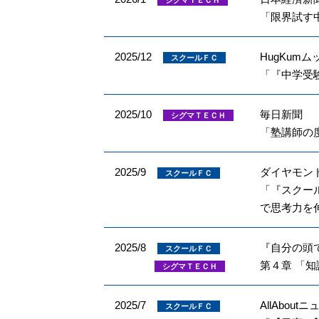
シグマＴＥＣＨ
「限界試す
2025/12
HugKum
スクールＦＣ
「『中学受
2025/10
毎日新聞
シグマＴＥＣＨ
「塾講師の
2025/9
ダイヤモン
スクールＦＣ
「『スクー
で思考力を
2025/8
『自分の頭
スクールＦＣ
第４章 「
シグマＴＥＣＨ
2025/7
AllAbout
スクールＦＣ