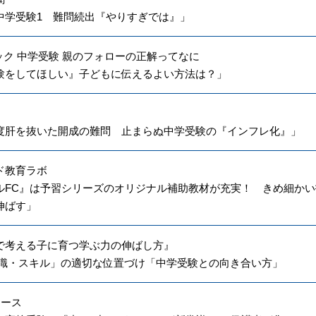
中学受験1 難問続出『やりすぎでは』」
ムック 中学受験 親のフォローの正解ってなに
験をしてほしい』子どもに伝えるよい方法は？」
度肝を抜いた開成の難問 止まらぬ中学受験の『インフレ化』」
ド教育ラボ
ルFC』は予習シリーズのオリジナル補助教材が充実！ きめ細か
伸ばす」
で考える子に育つ学ぶ力の伸ばし方』
知識・スキル」の適切な位置づけ「中学受験との向き合い方」
ニュース