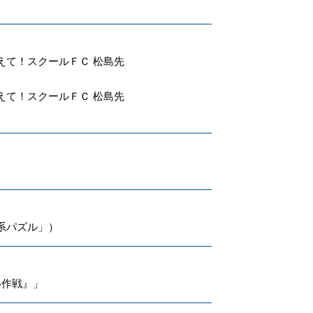
えて！スクールＦＣ 松島先
えて！スクールＦＣ 松島先
系パズル」）
い作戦』」