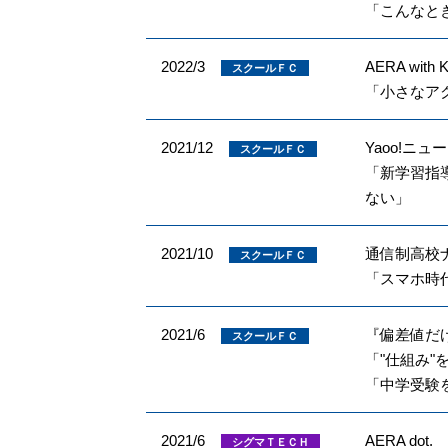
「こんなと
2022/3
AERA with 
スクールＦＣ
「小さなア
2021/12
Yaoo!ニュ
スクールＦＣ
「新学習指
ない」
2021/10
通信制高校
スクールＦＣ
「スマホ時
2021/6
『偏差値だけ
スクールＦＣ
「"仕組み"
「中学受験
2021/6
AERA dot.
シグマＴＥＣＨ