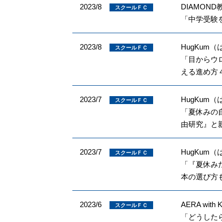
2023/8
DIAMOND教
スクールＦＣ
「中学受験
2023/8
HugKum
スクールＦＣ
「目からウ
える進め方
2023/7
HugKum
スクールＦＣ
「夏休みの
由研究』と
2023/7
HugKum
スクールＦＣ
「『夏休み
本の選び方
2023/6
AERA with 
スクールＦＣ
「どうした