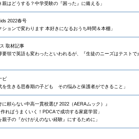
き親はどうする？中学受験の『困った』に備える」
Kids 2022春号
クションで変わります 本好きになるおうち時間＆本棚」
ース 取材記事
導要領で英語も変わったといわれるが、『生徒のニーズはテストで
ナビ
代を生きる思春期の子ども その悩みと保護者ができること」
に頼らない中高一貫校選び 2022（AERAムック）』
を作ればうまくいく！PDCAで成功する家庭学習」
を親子の『かけがえのない経験』にするために」