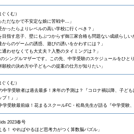
（はぐくむ）
っただなかで不安定な娘に苦戦中…」
受かったらよりレベルの高い学校に行くべき？」
を目指す息子、壁にもぶつからず御三家合格も問題ない成績らしい
達からのゲームの誘惑、遊びの誘いをかわすには？」
に通わせなくても大丈夫？入塾のタイミングは？」
5歳のシングルマザーです。この先、中学受験のスケジュールをひと
併願校の決め方や子どもへの提案の仕方が知りたい」
（はぐくむ）
年度の中学受験者は過去最多！来年の予測は？『コロナ禍以降、子ど
ップ！』」
年度中学受験最前線！花まるスクールFC・松島先生が語る『中学受験
Kids 2023春号
える！ やればやるほど思考力がつく算数脳パズル」