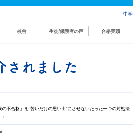
中学
校舎
生徒/保護者の声
合格実績
介されました
験の不合格』を"苦いだけの思い出"にさせないたった一つの対処法
』」
聞