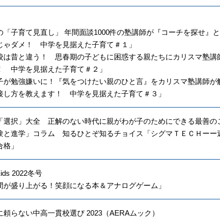
の「子育て見直し」 年間面談1000件の塾講師が『コーチを探せ』
じゃダメ！ 中学を見据えた子育て＃１」
校は昔と違う！ 思春期の子どもに困惑する親たちにカリスマ塾講
！ 中学を見据えた子育て＃２」
子が勉強嫌いに！『気をつけたい親のひと言』をカリスマ塾講師が
接し方を教えます！ 中学を見据えた子育て＃３」
「選択」大全 正解のない時代に親がわが子のためにできる最善の
験と進学」コラム 知るひとぞ知るチョイス「シグマＴＥＣＨーー
合格」
Kids 2022冬号
間が盛り上がる！笑顔になる本＆アナログゲーム」
頼らない中高一貫校選び 2023（AERAムック）