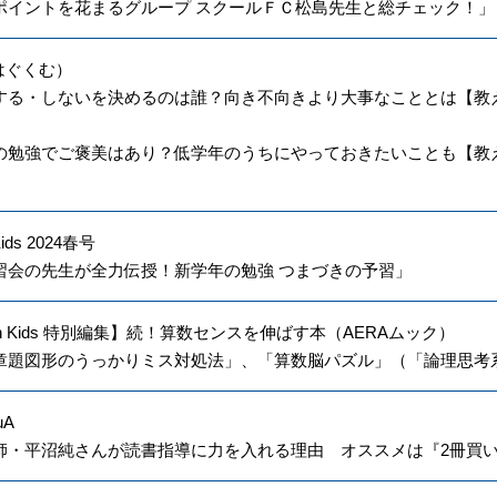
ポイントを花まるグループ スクールＦＣ松島先生と総チェック！」
（はぐくむ）
する・しないを決めるのは誰？向き不向きより大事なこととは【教
の勉強でご褒美はあり？低学年のうちにやっておきたいことも【教
Kids 2024春号
習会の先生が全力伝授！新学年の勉強 つまづきの予習」
ith Kids 特別編集】続！算数センスを伸ばす本（AERAムック）
章題図形のうっかりミス対処法」、「算数脳パズル」（「論理思考
uA
師・平沼純さんが読書指導に力を入れる理由 オススメは『2冊買