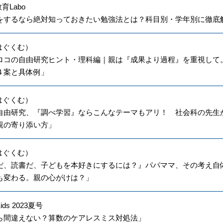
育Labo
をするなら絶対知っておきたい勉強法とは？科目別・学年別に徹底
（はぐくむ）
ロコの自由研究ヒント・理科編｜親は『成果より過程』を重視して
４案と具体例」
（はぐくむ）
自由研究、『調べ学習』ならこんなテーマもアリ！ 社会科の先生
親の寄り添い方」
（はぐくむ）
だ、読書だ、子どもを本好きにするには？』パパママ、その考え自体
も変わる。親の心がけは？」
Kids 2023夏号
ら間違えない？算数のケアレスミス対処法」