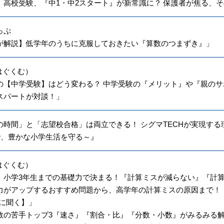
】高校受験、『中1・中2スタート』が新常識に？ 保護者が焦る、
っぷ
が解説】低学年のうちに克服しておきたい『算数のつまずき』」
（はぐくむ）
の【中学受験】はどう変わる？ 中学受験の『メリット』や『親の
スパートが対談！」
の時間」と「志望校合格」は両立できる！ シグマTECHが実現する
で、豊かな小学生活を守る～』
（はぐくむ）
、小学3年生までの基礎力で決まる！『計算ミスが減らない』『計
力がアップするおすすめ問題から、高学年の計算ミスの原因まで！
生に聞く】」
数の苦手トップ3『速さ』『割合・比』『分数・小数』がみるみる