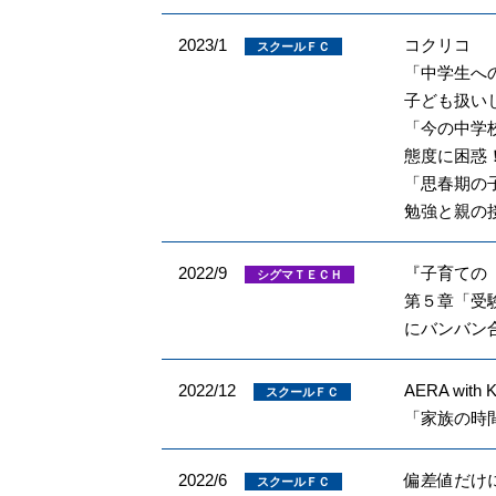
2023/1
コクリコ
スクールＦＣ
「中学生へ
子ども扱い
「今の中学
態度に困惑
「思春期の
勉強と親の
2022/9
『子育ての
シグマＴＥＣＨ
第５章「受
にバンバン
2022/12
AERA with 
スクールＦＣ
「家族の時
2022/6
偏差値だけに
スクールＦＣ