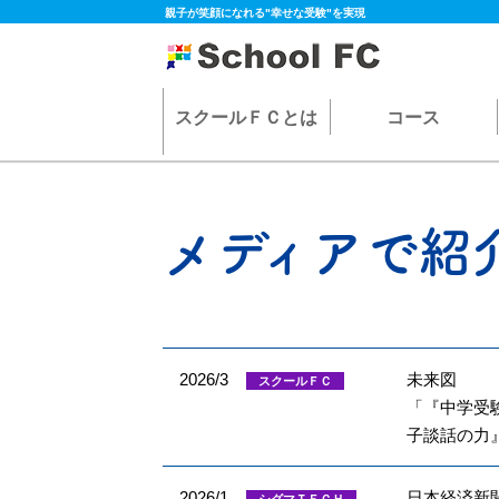
親子が笑顔になれる"幸せな受験"を実現
スクールＦＣとは
コース
メディアで紹
2026/3
未来図
スクールＦＣ
「『中学受
子談話の力
2026/1
日本経済新