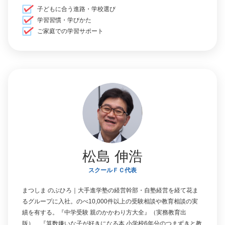
子どもに合う進路・学校選び
学習習慣・学びかた
ご家庭での学習サポート
松島 伸浩
スクールＦＣ代表
まつしま のぶひろ｜大手進学塾の経営幹部・自塾経営を経て花ま
るグループに入社。のべ10,000件以上の受験相談や教育相談の実
績を有する。『中学受験 親のかかわり方大全』（実務教育出
版）、『算数嫌いな子が好きになる本 小学校6年分のつまずきと教