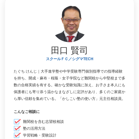
田口 賢司
スクールＦＣ／シグマTECH
たぐち けんじ｜大手進学塾や中学受験専門個別指導での指導経験
を持ち、開成・麻布・桜蔭・女子学院など難関校から中堅校まで多
数の合格実績を有する。確かな受験知識に加え、お子さま本人にも
保護者にも寄り添う温かなまなざしに定評があり、多くのご家庭か
ら厚い信頼を集めている。「かしこい塾の使い方」元主任相談員。
こんなご相談に
難関校を含む志望校相談
塾の活用方法
学習戦略・受験設計