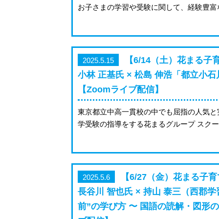
お子さまの学習や受験に関して、経験豊富
【6/14（土）花まる子
2025.5.15
小林 正基氏 × 松島 伸浩「都立小
【Zoomライブ配信】
東京都立中高一貫校の中でも屈指の人気と
学受験の指導をする花まるグループ スクー
【6/27（金）花まる子
2025.5.6
長谷川 智也氏 × 持山 泰三（西
前”の学び方 〜 国語の読解・図形