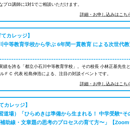
なプロ講師に1対1でご相談いただけます。
詳細・お申し込みはこ
育てカレッジ】
石川中等教育学校から学ぶ 6年間一貫教育 による次世代
実績を誇る「都立小石川中等教育学校」。その校長 小林正基先生
ルＦＣ 代表 松島伸浩による、注目の対談イベントです。
詳細・お申し込みはこ
育てカレッジ】
郡学習道場）「ひらめきは準備から生まれる！ 中学受験“そ
の補助線・文章題の思考のプロセスの育て方〜」【Zoom