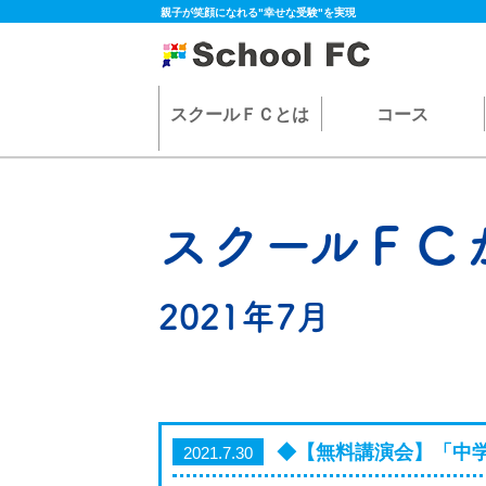
親子が笑顔になれる"幸せな受験"を実現
スクールＦＣとは
コース
スクールＦＣ
2021年7月
◆【無料講演会】「中学
2021.7.30